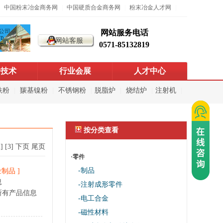
|
中国粉末冶金商务网
|
中国硬质合金商务网
|
粉末冶金人才网
|
网站服务电话
网站客服
0571-85132819
沿技术
行业会展
人才中心
铁粉
|
羰基镍粉
|
不锈钢粉
|
脱脂炉
|
烧结炉
|
注射机
|
按分类查看
2]
[3]
下页
尾页
·零件
-制品
金制品
]
息
-注射成形零件
所有产品信息
-电工合金
-磁性材料