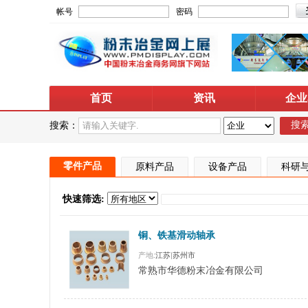
帐号
密码
首页
资讯
企业
搜
搜索：
零件产品
原料产品
设备产品
科研
快速筛选:
铜、铁基滑动轴承
产地:
江苏
|
苏州市
常熟市华德粉末冶金有限公司