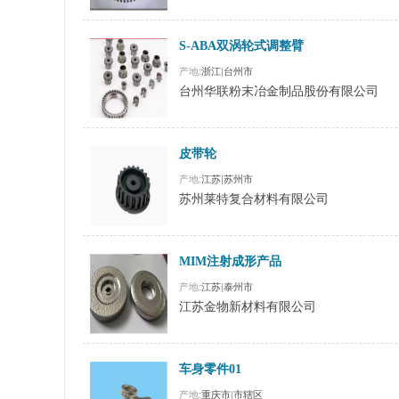
S-ABA双涡轮式调整臂
产地:
浙江
|
台州市
台州华联粉末冶金制品股份有限公司
皮带轮
产地:
江苏
|
苏州市
苏州莱特复合材料有限公司
MIM注射成形产品
产地:
江苏
|
泰州市
江苏金物新材料有限公司
车身零件01
产地:
重庆市
|
市辖区