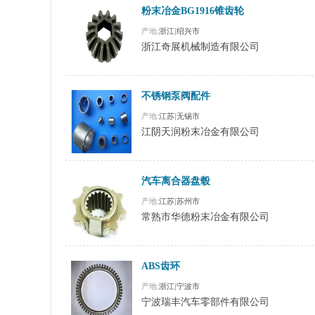
粉末冶金BG1916锥齿轮
产地:
浙江
|
绍兴市
浙江奇展机械制造有限公司
不锈钢泵阀配件
产地:
江苏
|
无锡市
江阴天润粉末冶金有限公司
汽车离合器盘毂
产地:
江苏
|
苏州市
常熟市华德粉末冶金有限公司
ABS齿环
产地:
浙江
|
宁波市
宁波瑞丰汽车零部件有限公司