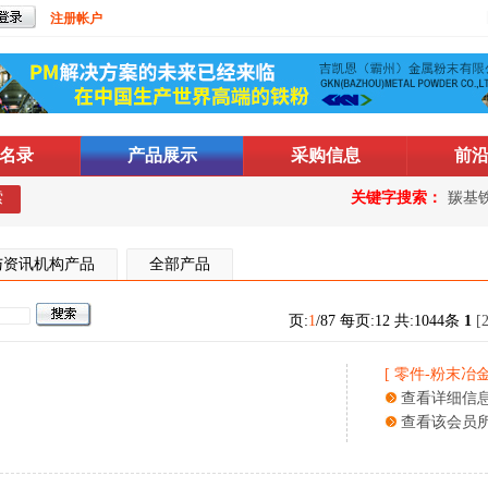
注册帐户
名录
产品展示
采购信息
前
索
关键字搜索：
羰基
与资讯机构产品
全部产品
页:
1
/87 每页:12 共:1044条
1
[
[
零件
-
粉末冶
查看详细信
查看该会员