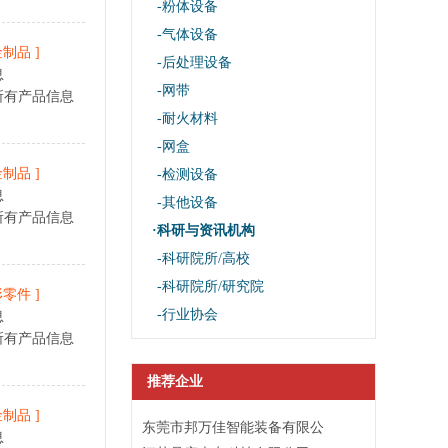
-粉体设备
-气体设备
金制品
]
-后处理设备
息
-网带
所有产品信息
-耐火材料
-网盒
金制品
]
-检测设备
息
-其他设备
所有产品信息
·科研与资讯机构
-科研院所/高校
-科研院所/研究院
形零件
]
-行业协会
息
所有产品信息
推荐企业
金制品
]
东莞市邦万佳智能装备有限公
息